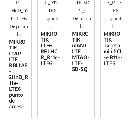
P-
GR_R11e
-LTE-5D-
TR_R11e-
2HnD_R1
-LTE6
SQ
LTE6
1e-LTE6
Disponib
Disponib
Disponib
Disponib
le
le
le
MIKRO
MIKRO
MIKRO
le
TIK
TIK
TIK
MIKRO
LTE6
mANT
Tarjeta
TIK
RBLHG
LTE
miniPCI
LtAP
R_R11e-
MTAO-
-e R11e-
LTE
LTE6
LTE-
LTE6
RBLtAP
5D-SQ
-
2HnD_R
11e-
LTE6
punto
de
acceso