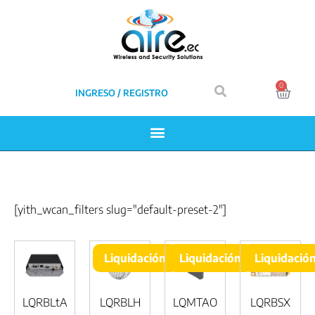
0
INGRESO / REGISTRO
[yith_wcan_filters slug="default-preset-2"]
Liquidación
Liquidación
Liquidació
LQRBLtA
LQRBLH
LQMTAO
LQRBSX