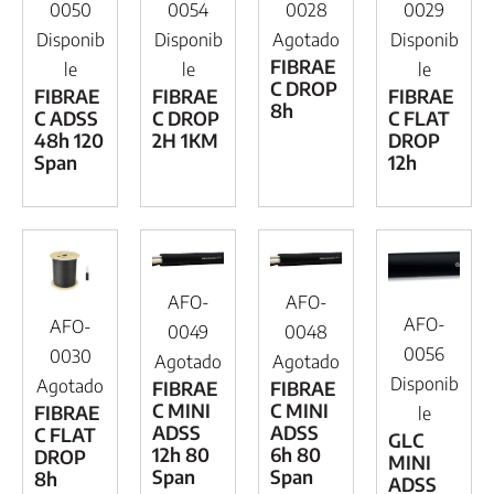
0050
0054
0028
0029
Disponib
Disponib
Agotado
Disponib
FIBRAE
le
le
le
C DROP
FIBRAE
FIBRAE
FIBRAE
8h
C ADSS
C DROP
C FLAT
48h 120
2H 1KM
DROP
Span
12h
AFO-
AFO-
AFO-
AFO-
0049
0048
0056
0030
Agotado
Agotado
Disponib
Agotado
FIBRAE
FIBRAE
C MINI
C MINI
FIBRAE
le
ADSS
ADSS
C FLAT
GLC
12h 80
6h 80
DROP
MINI
Span
Span
8h
ADSS