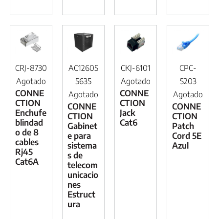
CRJ-8730
AC12605
CKJ-6101
CPC-
Agotado
5635
Agotado
5203
CONNE
CONNE
Agotado
Agotado
CTION
CTION
CONNE
CONNE
Enchufe
Jack
CTION
CTION
blindad
Cat6
Gabinet
Patch
o de 8
e para
Cord 5E
cables
sistema
Azul
Rj45
s de
Cat6A
telecom
unicacio
nes
Estruct
ura