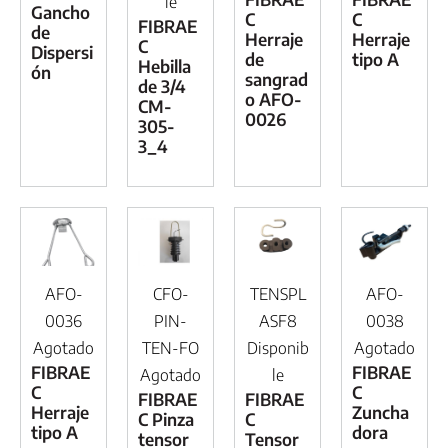
le
Gancho
C
C
FIBRAE
de
Herraje
Herraje
C
Dispersi
de
tipo A
Hebilla
ón
sangrad
de 3/4
o AFO-
CM-
0026
305-
3_4
AFO-
CFO-
TENSPL
AFO-
0036
PIN-
ASF8
0038
Agotado
TEN-FO
Disponib
Agotado
FIBRAE
FIBRAE
Agotado
le
C
C
FIBRAE
FIBRAE
Herraje
Zuncha
C Pinza
C
tipo A
dora
tensor
Tensor