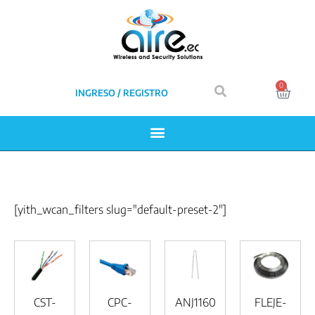
0
INGRESO / REGISTRO
[yith_wcan_filters slug="default-preset-2"]
CST-
CPC-
ANJ1160
FLEJE-