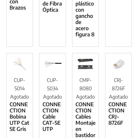
con
de Fibra
plástico
Brazos
Óptica
con
gancho
de
acero
figura 8
CUP-
CUP-
CMP-
CRJ-
5014
5034
8080
8726F
Agotado
Agotado
Agotado
Agotado
CONNE
CONNE
CONNE
CONNE
CTION
CTION
CTION
CTION
Bobina
Cable
Cables
CRJ-
UTP Cat
CAT-5E
Montaje
8726F
5E Gris
UTP
en
bastidor