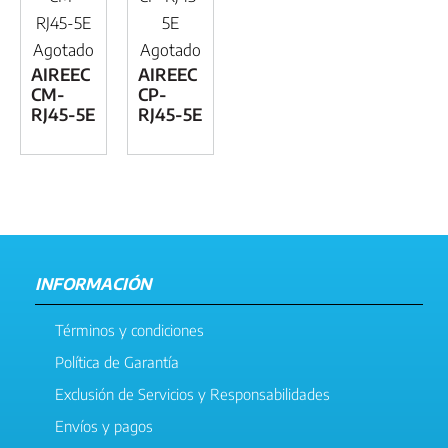
RJ45-5E
5E
Agotado
Agotado
AIREEC
AIREEC
CM-
CP-
RJ45-5E
RJ45-5E
INFORMACIÓN
Términos y condiciones
Política de Garantía
Exclusión de Servicios y Responsabilidades
Envíos y pagos