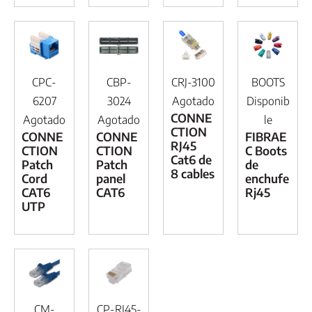
CPC-
CBP-
CRJ-3100
BOOTS
6207
3024
Agotado
Disponib
CONNE
Agotado
Agotado
le
CTION
CONNE
CONNE
FIBRAE
RJ45
CTION
CTION
C Boots
Cat6 de
Patch
Patch
de
8 cables
Cord
panel
enchufe
CAT6
CAT6
Rj45
UTP
CM-
CP-RJ45-