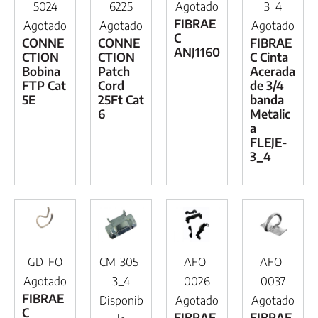
5024
6225
Agotado
3_4
FIBRAE
Agotado
Agotado
Agotado
C
CONNE
CONNE
FIBRAE
ANJ1160
CTION
CTION
C Cinta
Bobina
Patch
Acerada
FTP Cat
Cord
de 3/4
5E
25Ft Cat
banda
6
Metalic
a
FLEJE-
3_4
GD-FO
CM-305-
AFO-
AFO-
Agotado
3_4
0026
0037
FIBRAE
Disponib
Agotado
Agotado
C
FIBRAE
FIBRAE