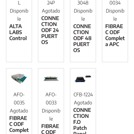
L
24P
3048
0034
Disponib
Agotado
Disponib
Disponib
CONNE
le
le
le
CTION
ALTA
CONNE
FIBRAE
ODF 24
LABS
CTION
C ODF
PUERT
Control
ODF 48
Complet
OS
PUERT
a APC
OS
AFO-
AFO-
CFB-1224
0035
0033
Agotado
CONNE
Agotado
Disponib
CTION
FIBRAE
le
F.O
C ODF
FIBRAE
Patch
Complet
C ODF
Panel