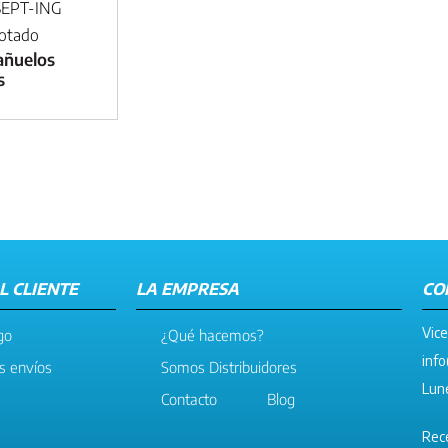
SEPT-ING
otado
añuelos
s
L CLIENTE
LA EMPRESA
CO
Vice
go
¿Qué hacemos?
info
os envíos
Somos Distribuidores
Lune
Contacto
Blog
Rece