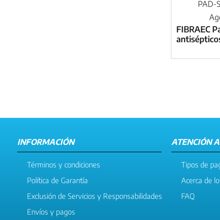
PAD-
Ag
FIBRAEC P
antiséptico
INFORMACIÓN
ATENCIÓN A
Términos y condiciones
Tipos de pa
Política de Garantía
Acerca de l
Exclusión de Servicios y Responsabilidades
FAQ
Envíos y pagos