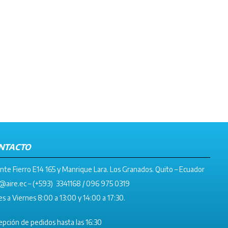
NTACTO
nte Fierro E14 165 y Manrique Lara. Los Granados. Quito – Ecuador
@aire.ec
– (+593) 3341168 / 096 975 0319
s a Viernes 8:00 a 13:00 y 14:00 a 17:30.
pción de pedidos hasta las 16:30