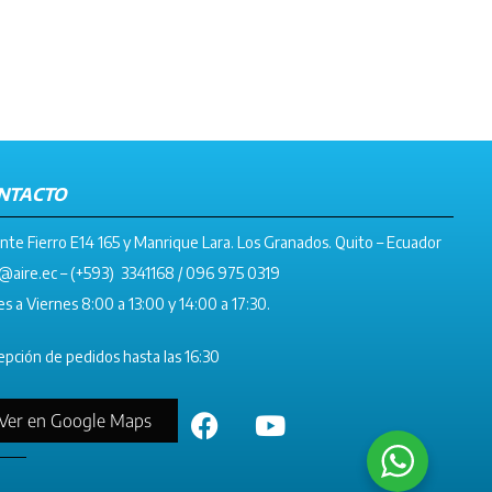
NTACTO
nte Fierro E14 165 y Manrique Lara. Los Granados. Quito – Ecuador
@aire.ec
– (+593) 3341168 / 096 975 0319
s a Viernes 8:00 a 13:00 y 14:00 a 17:30.
pción de pedidos hasta las 16:30
Ver en Google Maps