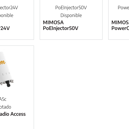
jector24V
PoEInjector50V
Powe
ponible
Disponible
MIMOSA
MIMOS
r24V
PoEInjector50V
PowerC
A5c
otado
dio Access