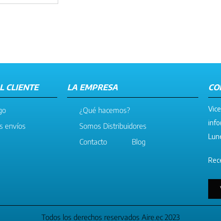
L CLIENTE
LA EMPRESA
CO
Vice
go
¿Qué hacemos?
info
os envíos
Somos Distribuidores
Lune
Contacto
Blog
Rece
Todos los derechos reservados Aire.ec 2023