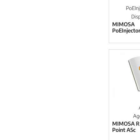
PoEIn
Dis
MIMOSA
PoEInjecto
Ag
MIMOSA Ra
Point A5c