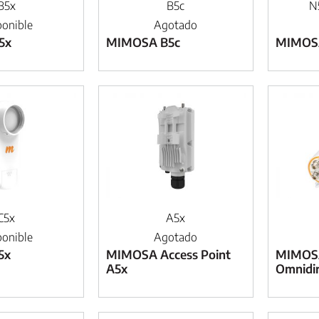
B5x
B5c
N
ponible
Agotado
5x
MIMOSA B5c
MIMOSA
C5x
A5x
ponible
Agotado
5x
MIMOSA Access Point
MIMOS
A5x
Omnidir