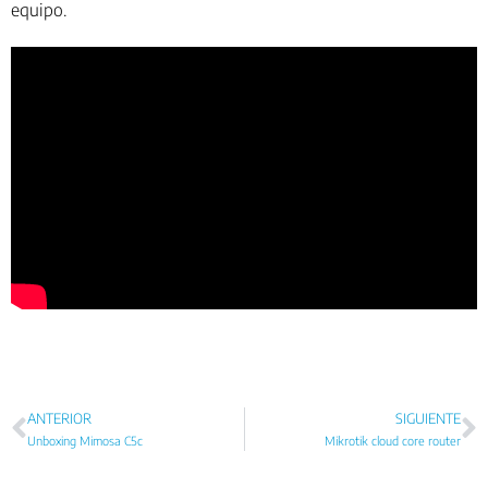
equipo.
ANTERIOR
SIGUIENTE
Unboxing Mimosa C5c
Mikrotik cloud core router