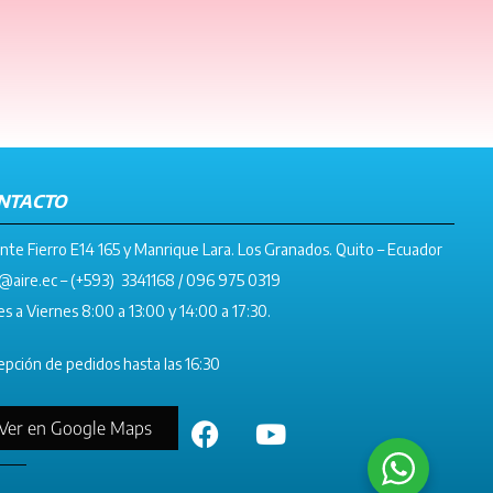
NTACTO
nte Fierro E14 165 y Manrique Lara. Los Granados. Quito – Ecuador
@aire.ec
– (+593) 3341168 / 096 975 0319
s a Viernes 8:00 a 13:00 y 14:00 a 17:30.
pción de pedidos hasta las 16:30
Ver en Google Maps