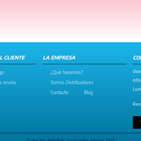
L CLIENTE
LA EMPRESA
CO
Vice
go
¿Qué hacemos?
info
os envíos
Somos Distribuidores
Lune
Contacto
Blog
Rece
Todos los derechos reservados Aire.ec 2023