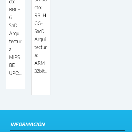
cto:
cto:
RBLH
RBLH
G-
GG-
5nD
5acD
Arqui
Arqui
tectur
tectur
a:
a:
MIPS
ARM
BE
32bit..
UPC:...
.
INFORMACIÓN