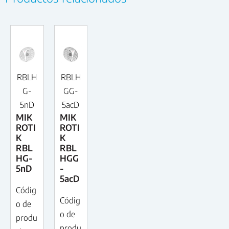
RBLH
RBLH
G-
GG-
5nD
5acD
MIK
MIK
ROTI
ROTI
K
K
RBL
RBL
HG-
HGG
5nD
-
5acD
Códig
Códig
o de
o de
produ
produ