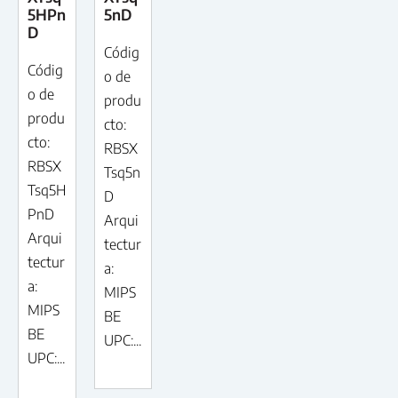
5HPn
5nD
D
Códig
Códig
o de
o de
produ
produ
cto:
cto:
RBSX
RBSX
Tsq5n
Tsq5H
D
PnD
Arqui
Arqui
tectur
tectur
a:
a:
MIPS
MIPS
BE
BE
UPC:...
UPC:...