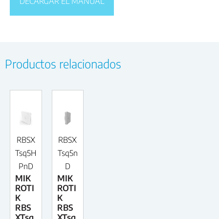
DECARGAR EL MANUAL
Productos relacionados
RBSX
RBSX
Tsq5H
Tsq5n
PnD
D
MIK
MIK
ROTI
ROTI
K
K
RBS
RBS
XTsq
XTsq