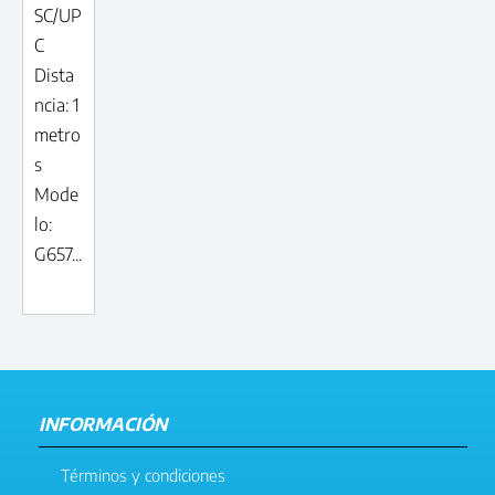
SC/UP
C
Dista
ncia: 1
metro
s
Mode
lo:
G657...
INFORMACIÓN
Términos y condiciones