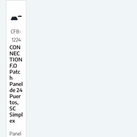
CFB-
1224
CON
NEC
TION
F.O
Patc
h
Panel
de 24
Puer
tos,
SC
Simpl
ex
Panel