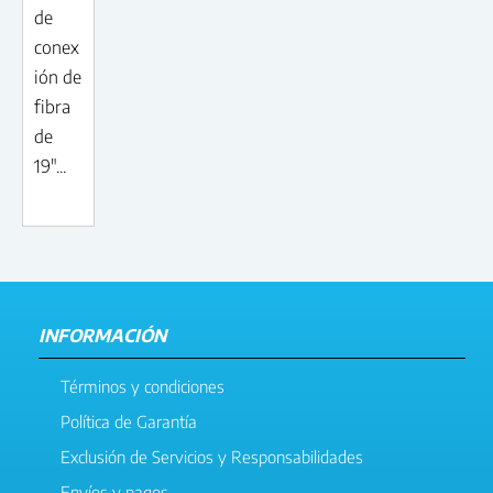
de
conex
ión de
fibra
de
19"...
INFORMACIÓN
Términos y condiciones
Política de Garantía
Exclusión de Servicios y Responsabilidades
Envíos y pagos