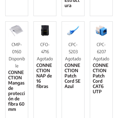
Estruct
ura
CMP-
CFO-
CPC-
CPC-
0160
4716
5203
6207
Disponib
Agotado
Agotado
Agotado
CONNE
CONNE
CONNE
le
CTION
CTION
CTION
CONNE
NAP de
Patch
Patch
CTION
16
Cord 5E
Cord
Mangas
fibras
Azul
CAT6
de
UTP
protecci
ón de
fibra 60
mm