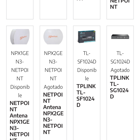
NETPOI
NT
NPX1GE
NPX2GE
TL-
TL-
N3-
N3-
SF1024D
SG1024D
NETPOI
NETPOI
Disponib
Agotado
TPLINK
NT
NT
le
TL-
TPLINK
Disponib
Agotado
SG1024
TL-
NETPOI
le
D
SF1024
NT
NETPOI
D
Antena
NT
NPX2GE
Antena
N3-
NPX1GE
NETPOI
N3-
NT
NETPOI