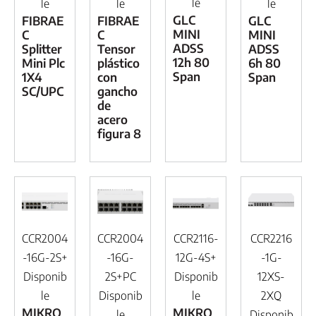
le
le
le
le
GLC
FIBRAE
FIBRAE
GLC
MINI
C
C
MINI
ADSS
Splitter
Tensor
ADSS
12h 80
Mini Plc
plástico
6h 80
Span
1X4
con
Span
SC/UPC
gancho
de
acero
figura 8
CCR2004
CCR2004
CCR2116-
CCR2216
-16G-2S+
-16G-
12G-4S+
-1G-
Disponib
2S+PC
Disponib
12XS-
le
Disponib
le
2XQ
MIKRO
MIKRO
le
Disponib