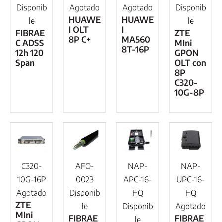
Disponib
Agotado
Agotado
Disponib
HUAWE
HUAWE
le
le
I OLT
I
FIBRAE
ZTE
8P C+
MA560
C ADSS
MIni
8T-16P
12h 120
GPON
Span
OLT con
8P
C320-
10G-8P
C320-
AFO-
NAP-
NAP-
10G-16P
0023
APC-16-
UPC-16-
Agotado
Disponib
HQ
HQ
ZTE
le
Disponib
Agotado
MIni
FIBRAE
FIBRAE
le