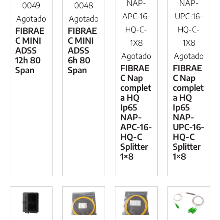
NAP-
NAP-
0049
0048
APC-16-
UPC-16-
Agotado
Agotado
HQ-C-
HQ-C-
FIBRAE
FIBRAE
C MINI
C MINI
1X8
1X8
ADSS
ADSS
Agotado
Agotado
12h 80
6h 80
FIBRAE
FIBRAE
Span
Span
C Nap
C Nap
complet
complet
a HQ
a HQ
Ip65
Ip65
NAP-
NAP-
APC-16-
UPC-16-
HQ-C
HQ-C
Splitter
Splitter
1×8
1×8