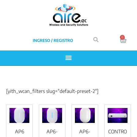
0
INGRESO / REGISTRO
[yith_wcan_filters slug="default-preset-2"]
AP6
AP6-
AP6-
CONTRO