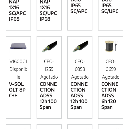
NAP
NAP
IP65
IP65
1X16
1X16
SC/APC
SC/UPC
SC/APC
SC/UPC
IP68
IP68
V1600G1
CFO-
CFO-
CFO-
Disponib
1259
0358
0659
le
Agotado
Agotado
Agotado
V-SOL
CONNE
CONNE
CONNE
OLT 8P
CTION
CTION
CTION
C++
ADSS
ADSS
ADSS
12h 100
12h 100
6h 120
Span
Span
Span