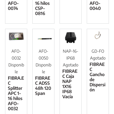
AFO-
16 hilos
AFO-
0074
CSP-
0040
0816
AFO-
AFO-
NAP-16-
GD-FO
0032
0050
IP68
Agotado
FIBRAE
Disponib
Disponib
Agotado
C
FIBRAE
le
le
Gancho
C Caja
FIBRA.E
FIBRAE
de
NAP
C
C ADSS
Dispersi
1X16
Splitter
48h 120
ón
IP68
APC 1-
Span
Vacía
16 hilos
AFO-
0032