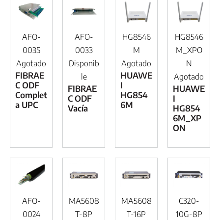
AFO-
AFO-
HG8546
HG8546
0035
0033
M
M_XPO
Agotado
Disponib
Agotado
N
FIBRAE
HUAWE
le
Agotado
C ODF
I
FIBRAE
HUAWE
Complet
HG854
C ODF
I
a UPC
6M
Vacía
HG854
6M_XP
ON
AFO-
MA5608
MA5608
C320-
0024
T-8P
T-16P
10G-8P