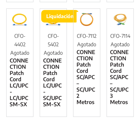
Liquidación
CFO-
CFO-
CFO-7112
CFO-7114
4402
5402
Agotado
Agotado
CONNE
CONNE
Agotado
Agotado
CTION
CTION
CONNE
CONNE
Patch
Patch
CTION
CTION
Cord
Cord
Patch
Patch
SC/APC
SC/APC
Cord
Cord
–
–
LC/UPC
LC/UPC
SC/UPC
SC/UPC
-
-
2
3
LC/UPC
SC/UPC
Metros
Metros
SM-SX
SM-SX