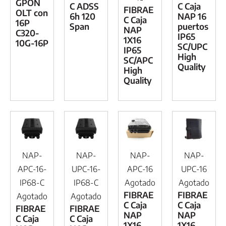
GPON
C ADSS
C Caja
FIBRAE
OLT con
6h 120
NAP 16
C Caja
16P
Span
puertos
NAP
C320-
IP65
1X16
10G-16P
SC/UPC
IP65
High
SC/APC
Quality
High
Quality
NAP-
NAP-
NAP-
NAP-
APC-16-
UPC-16-
APC-16
UPC-16
IP68-C
IP68-C
Agotado
Agotado
FIBRAE
FIBRAE
Agotado
Agotado
C Caja
C Caja
FIBRAE
FIBRAE
NAP
NAP
C Caja
C Caja
1X16
1X16