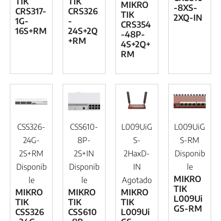
TIK
TIK
MIKRO
-8XS-
CRS317-
CRS326
TIK
2XQ-IN
1G-
-
CRS354
16S+RM
24S+2Q
-48P-
+RM
4S+2Q+
RM
CSS326-
CSS610-
L009UiG
L009UiG
24G-
8P-
S-
S-RM
2S+RM
2S+IN
2HaxD-
Disponib
Disponib
Disponib
IN
le
MIKRO
le
le
Agotado
TIK
MIKRO
MIKRO
MIKRO
L009Ui
TIK
TIK
TIK
GS-RM
CSS326
CSS610
L009Ui