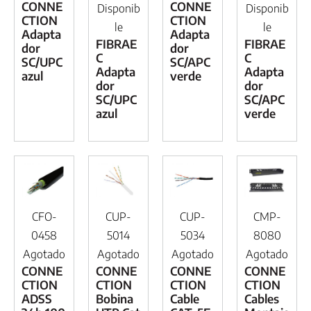
CONNE
CONNE
Disponib
Disponib
CTION
CTION
le
le
Adapta
Adapta
FIBRAE
FIBRAE
dor
dor
C
C
SC/UPC
SC/APC
Adapta
Adapta
azul
verde
dor
dor
SC/UPC
SC/APC
azul
verde
CFO-
CUP-
CUP-
CMP-
0458
5014
5034
8080
Agotado
Agotado
Agotado
Agotado
CONNE
CONNE
CONNE
CONNE
CTION
CTION
CTION
CTION
ADSS
Bobina
Cable
Cables