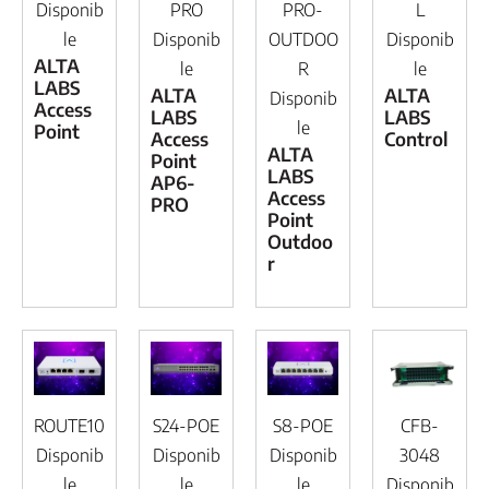
Disponib
PRO
PRO-
L
le
Disponib
OUTDOO
Disponib
ALTA
le
R
le
LABS
ALTA
ALTA
Disponib
Access
LABS
LABS
le
Point
Access
Control
ALTA
Point
LABS
AP6-
Access
PRO
Point
Outdoo
r
ROUTE10
S24-POE
S8-POE
CFB-
Disponib
Disponib
Disponib
3048
le
le
le
Disponib