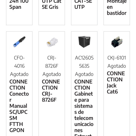
24h 100
UTP Cat
CAT-5E
Montaje
Span
5E Gris
UTP
en
bastidor
CFO-
CRJ-
AC12605
CKJ-6101
4016
8726F
5635
Agotado
CONNE
Agotado
Agotado
Agotado
CTION
CONNE
CONNE
CONNE
Jack
CTION
CTION
CTION
Cat6
Conecto
CRJ-
Gabinet
r
8726F
e para
Manual
sistema
SC/UPC
s de
SM
telecom
FTTH
unicacio
GPON
nes