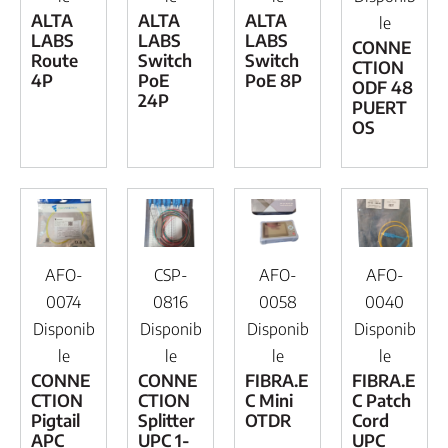
ALTA
ALTA
ALTA
le
LABS
LABS
LABS
CONNE
Route
Switch
Switch
CTION
4P
PoE
PoE 8P
ODF 48
24P
PUERT
OS
AFO-
CSP-
AFO-
AFO-
0074
0816
0058
0040
Disponib
Disponib
Disponib
Disponib
le
le
le
le
CONNE
CONNE
FIBRA.E
FIBRA.E
CTION
CTION
C Mini
C Patch
Pigtail
Splitter
OTDR
Cord
APC
UPC 1-
UPC