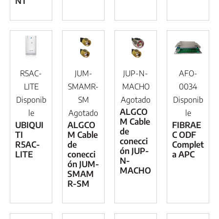
NT
R5AC-
JUM-
JUP-N-
AFO-
LITE
SMAMR-
MACHO
0034
Disponib
SM
Agotado
Disponib
ALGCO
le
Agotado
le
M Cable
UBIQUI
ALGCO
FIBRAE
de
TI
M Cable
C ODF
conecci
R5AC-
de
Complet
ón JUP-
LITE
conecci
a APC
N-
ón JUM-
MACHO
SMAM
R-SM