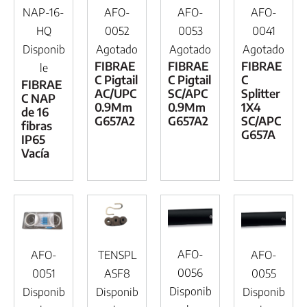
NAP-16-
AFO-
AFO-
AFO-
HQ
0052
0053
0041
Disponib
Agotado
Agotado
Agotado
FIBRAE
FIBRAE
FIBRAE
le
C Pigtail
C Pigtail
C
FIBRAE
AC/UPC
SC/APC
Splitter
C NAP
0.9Mm
0.9Mm
1X4
de 16
G657A2
G657A2
SC/APC
fibras
G657A
IP65
Vacía
AFO-
AFO-
TENSPL
AFO-
0056
0051
ASF8
0055
Disponib
Disponib
Disponib
Disponib