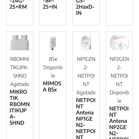
-24G-
-8P-
GS-
2S+RM
2S+IN
2HaxD-
IN
RBOMNI
B5x
NP1GEN
NP2GEN
TIKUPA-
Disponib
2-
2-
5HND
le
NETPOI
NETPOI
MIMOS
Agotado
NT
NT
A B5x
MIKRO
Agotado
Disponib
TIK
NETPOI
le
RBOMN
NT
NETPOI
ITIKUP
Antena
NT
A-
NP1GE
Antena
5HND
N2-
NP2GE
NETPOI
N2-
NT