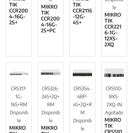
TIK
TIK
MIKRO
le
CCR200
CCR2116
TIK
MIKRO
4-16G-
-12G-
CCR200
TIK
2S+
4S+
4-16G-
CCR221
2S+PC
6-1G-
12XS-
2XQ
CRS317-
CRS326-
CRS354-
CRS510-
1G-
24S+2Q+
48P-
8XS-
16S+RM
RM
4S+2Q+R
2XQ-IN
Disponib
Disponib
M
Agotado
MIKRO
le
le
Disponib
TIK
MIKRO
MIKRO
le
CRS510