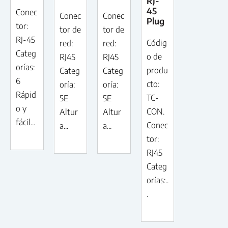
RJ-
45
Conec
Conec
Conec
Plug
tor:
tor de
tor de
RJ-45
Códig
red:
red:
Categ
o de
RJ45
RJ45
orías:
produ
Categ
Categ
6
cto:
oría:
oría:
Rápid
TC-
5E
5E
o y
CON.
Altur
Altur
fácil...
Conec
a...
a...
tor:
RJ45
Categ
orías:..
.