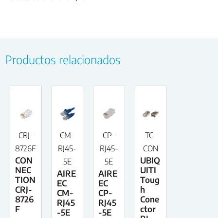
Productos relacionados
CRJ-
CM-
CP-
TC-
8726F
RJ45-
RJ45-
CON
CON
UBIQ
5E
5E
NEC
UITI
AIRE
AIRE
TION
Toug
EC
EC
CRJ-
h
CM-
CP-
8726
Cone
RJ45
RJ45
F
ctor
-5E
-5E