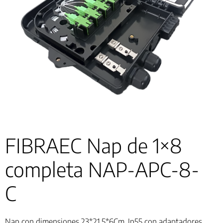
FIBRAEC Nap de 1×8
completa NAP-APC-8-
C
Nap con dimensiones 23*21.5*6Cm, Ip55 con adaptadores