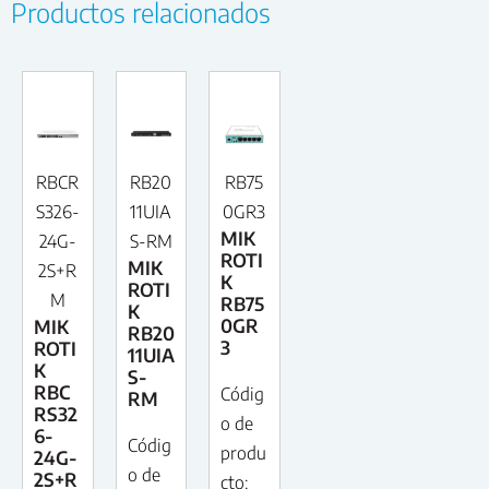
Productos relacionados
RBCR
RB20
RB75
S326-
11UIA
0GR3
MIK
24G-
S-RM
ROTI
MIK
2S+R
K
ROTI
M
RB75
K
0GR
MIK
RB20
3
ROTI
11UIA
K
S-
RBC
Códig
RM
RS32
o de
6-
Códig
produ
24G-
o de
2S+R
cto: