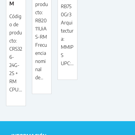
M
produ
RB75
cto:
0Gr3
Códig
RB20
Arqui
o de
11UiA
tectur
produ
S-RM
a:
cto:
Frecu
MMIP
CRS32
encia
S
6-
nomi
UPC:...
24G-
nal
2S +
de...
RM
CPU:...