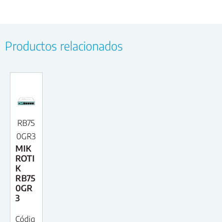
Productos relacionados
RB75
0GR3
MIK
ROTI
K
RB75
0GR
3
Códig