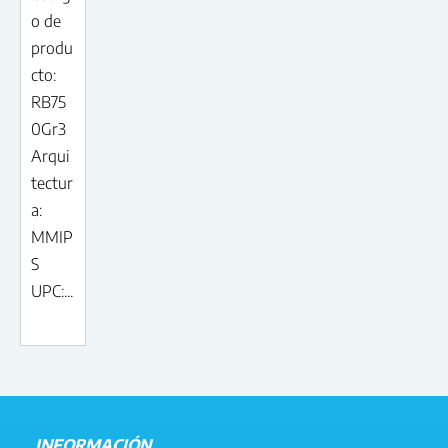
o de
produ
cto:
RB75
0Gr3
Arqui
tectur
a:
MMIP
S
UPC:...
INFORMACIÓN