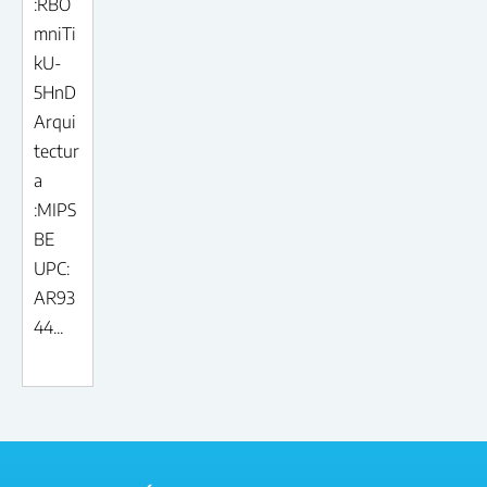
:RBO
mniTi
kU-
5HnD
Arqui
tectur
a
:MIPS
BE
UPC:
AR93
44...