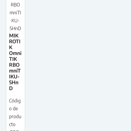
RBO
mniTI
KU-
5HnD
MIK
ROTI
K
Omni
TIK
RBO
mniT
IKU-
5Hn
D
Códig
o de
produ
cto