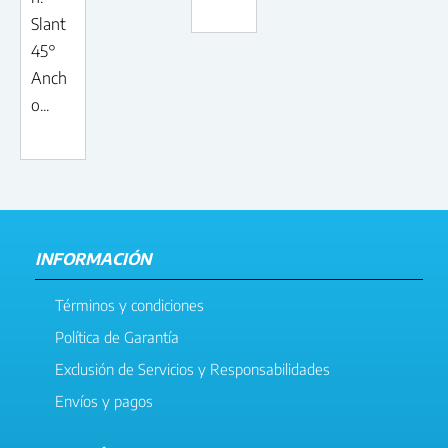
Slant
45°
Anch
o...
INFORMACIÓN
Términos y condiciones
Política de Garantía
Exclusión de Servicios y Responsabilidades
Envíos y pagos