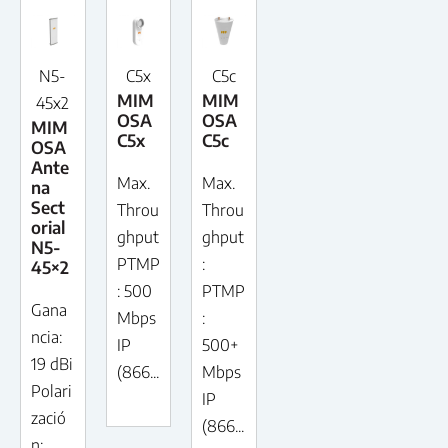
N5-
C5x
C5c
MIM
MIM
45x2
OSA
OSA
MIM
C5x
C5c
OSA
Ante
Max.
Max.
na
Sect
Throu
Throu
orial
ghput
ghput
N5-
PTMP
:
45×2
: 500
PTMP
Gana
Mbps
:
ncia:
IP
500+
19 dBi
(866...
Mbps
Polari
IP
zació
(866...
n: