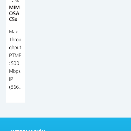
C5x
MIM
OSA
C5x
Max.
Throu
ghput
PTMP
: 500
Mbps
IP
(866...