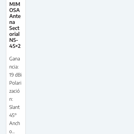
MIM
OSA
Ante
na
Sect
orial
N5-
45×2
Gana
ncia:
19 dBi
Polari
zació
n:
Slant
45°
Anch
o...