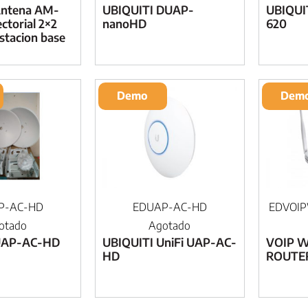
Antena AM-
UBIQUITI DUAP-
UBIQUI
ctorial 2×2
nanoHD
620
tacion base
Demo
Dem
P-AC-HD
EDUAP-AC-HD
EDVOIP
otado
Agotado
UAP-AC-HD
UBIQUITI UniFi UAP-AC-
VOIP W
HD
ROUTE