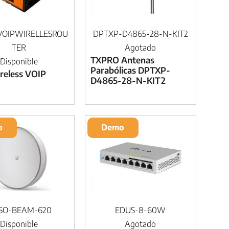
VOIPWIRELLESROU
DPTXP-D4865-28-N-KIT2
TER
Agotado
TXPRO Antenas
Disponible
Parabólicas DPTXP-
reless VOIP
D4865-28-N-KIT2
o
Demo
ISO-BEAM-620
EDUS-8-60W
Disponible
Agotado