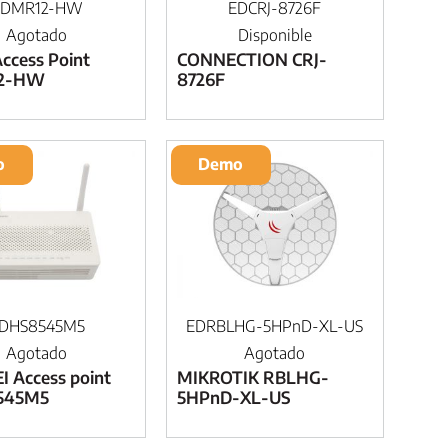
EDMR12-HW
EDCRJ-8726F
Agotado
Disponible
ccess Point
CONNECTION CRJ-
2-HW
8726F
o
Demo
DHS8545M5
EDRBLHG-5HPnD-XL-US
Agotado
Agotado
 Access point
MIKROTIK RBLHG-
545M5
5HPnD-XL-US