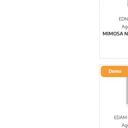
EDN
Ag
MIMOSA N
Demo
EDAM-
Ag