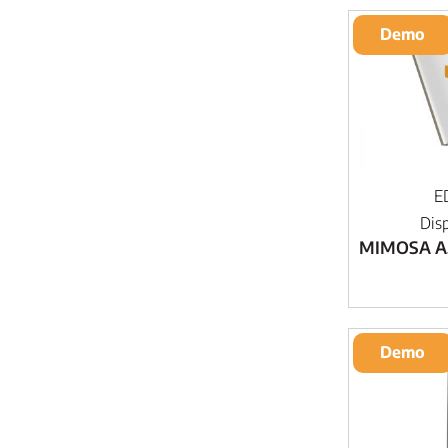
Demo
E
Dis
MIMOSA A
Demo