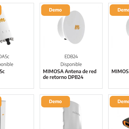
Demo
Dem
DA5c
EDB24
ponible
Disponible
5c
MIMOSA Antena de red
MIMOS
de retorno DPB24
Demo
Dem