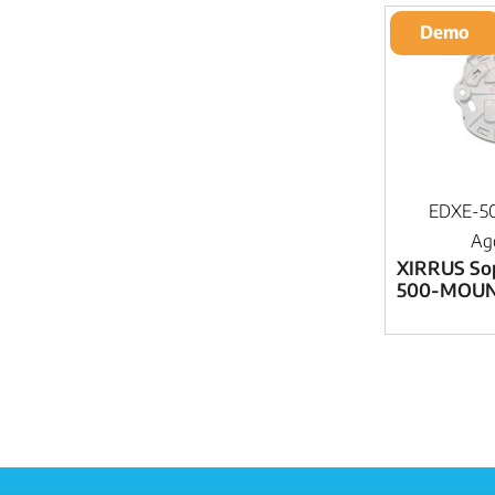
Demo
EDXE-5
Ag
XIRRUS So
500-MOU