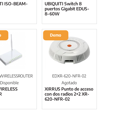
TI ISO-BEAM-
UBIQUITI Switch 8
puertos Gigabit EDUS-
8-60W
o
Demo
WIRELESSROUTER
EDXR-620-NFR-02
Disponible
Agotado
IRELESS
XIRRUS Punto de acceso
R
con dos radios 2×2 XR-
620-NFR-02