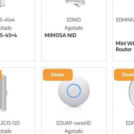
5-45x4
EDNID
EDMINI
otado
Agotado
5-45×4
MIMOSA NID
Mini Wi
Router
Demo
Dem
2G15-120
EDUAP-nanoHD
ED
otado
Agotado