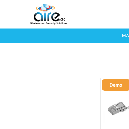
MA
Demo