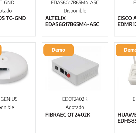
C-GND
EDAS6G17B65M4-A5C
otado
Disponible
OS TC-GND
ALTELIX
CISCO A
EDAS6G17B65M4-A5C
EDMR1
Demo
Dem
GENIUS
EDQT2402K
E
ponible
Agotado
FIBRAEC QT2402K
HUAWEI
EDHS8