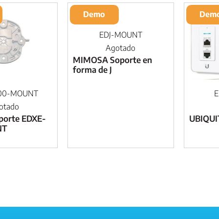
Demo
Dem
EDJ-MOUNT
Agotado
MIMOSA Soporte en
forma de J
00-MOUNT
E
otado
porte EDXE-
UBIQUI
NT