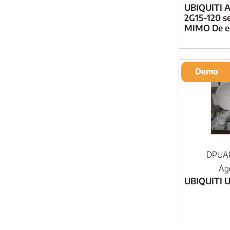
UBIQUITI 
2G15-120 se
MIMO De es
Demo
DPUA
Ag
UBIQUITI 