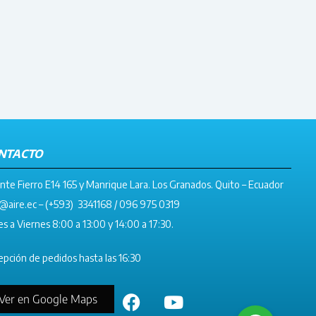
NTACTO
nte Fierro E14 165 y Manrique Lara. Los Granados. Quito – Ecuador
@aire.ec
– (+593) 3341168 / 096 975 0319
s a Viernes 8:00 a 13:00 y 14:00 a 17:30.
pción de pedidos hasta las 16:30
Ver en Google Maps