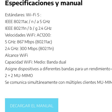
Especificaciones y manual
Estándares: Wi-Fi 5 :
IEEE 802.11ac / n / a 5 GHz
IEEE 802.11n / b / g 2.4 GHz
Velocidades WiFi: AC1200:
5 GHz: 867 Mbps (802.11ac)
2.4 GHz: 300 Mbps (802.11n)
Alcance WiFi
Capacidad WiFi: Medio: Banda dual
Asigne dispositivos a diferentes bandas para un rendimiento
2 × 2 MU-MIMO
Se comunica simultáneamente con múltiples clientes MU-MI
DECARGAR EL MANUAL