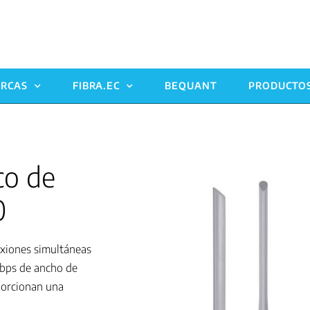
RCAS
FIBRA.EC
BEQUANT
PRODUCTO
co de
0
exiones simultáneas
Gbps de ancho de
porcionan una