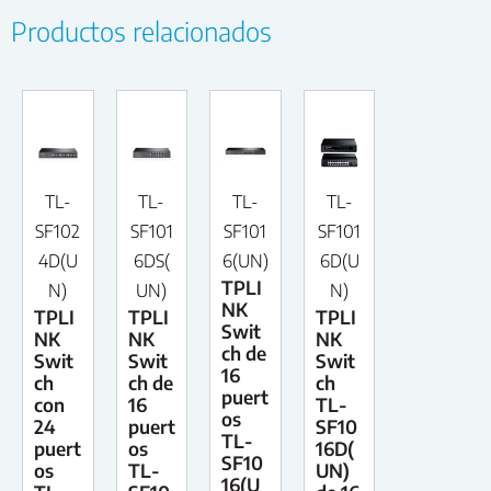
Productos relacionados
TL-
TL-
TL-
TL-
SF102
SF101
SF101
SF101
4D(U
6DS(
6(UN)
6D(U
TPLI
N)
UN)
N)
NK
TPLI
TPLI
TPLI
Swit
NK
NK
NK
ch de
Swit
Swit
Swit
16
ch
ch de
ch
puert
con
16
TL-
os
24
puert
SF10
TL-
puert
os
16D(
SF10
os
TL-
UN)
16(U