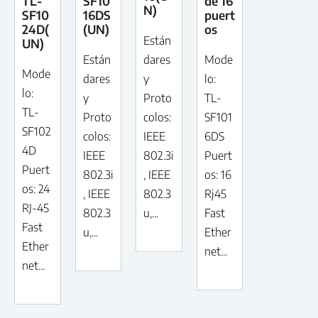
TL-
SF10
de 16
N)
SF10
16DS
puert
24D(
(UN)
os
Están
UN)
Están
dares
Mode
Mode
dares
y
lo:
lo:
y
Proto
TL-
TL-
Proto
colos:
SF101
SF102
colos:
IEEE
6DS
4D
IEEE
802.3i
Puert
Puert
802.3i
, IEEE
os: 16
os: 24
, IEEE
802.3
Rj45
RJ-45
802.3
u,...
Fast
Fast
u,...
Ether
Ether
net...
net...