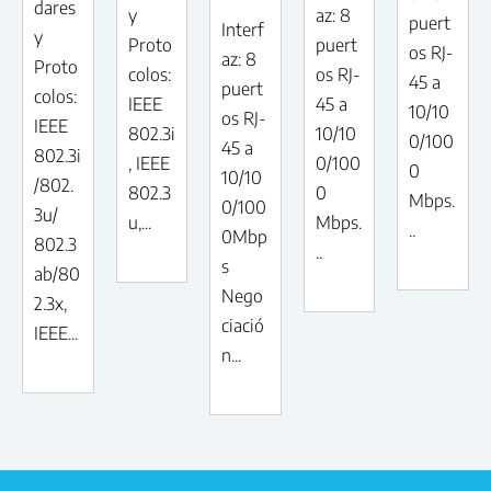
dares
y
az: 8
puert
Interf
y
Proto
puert
os RJ-
az: 8
Proto
colos:
os RJ-
45 a
puert
colos:
IEEE
45 a
10/10
os RJ-
IEEE
802.3i
10/10
0/100
45 a
802.3i
, IEEE
0/100
0
10/10
/802.
802.3
0
Mbps.
0/100
3u/
u,...
Mbps.
..
0Mbp
802.3
..
s
ab/80
Nego
2.3x,
ciació
IEEE...
n...