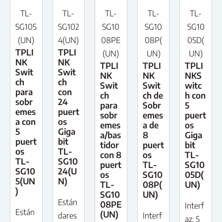
TL-
TL-
TL-
TL-
TL-
SG105
SG102
SG10
SG10
SG10
(UN)
4(UN)
08PE
08P(
05D(
TPLI
TPLI
(UN)
UN)
UN)
NK
NK
TPLI
TPLI
TPLI
Swit
Swit
NK
NK
NKS
ch
ch
Swit
Swit
witc
para
con
ch
ch de
h con
sobr
24
para
Sobr
5
emes
puert
sobr
emes
puert
a con
os
emes
a de
os
5
Giga
a/bas
8
Giga
puert
bit
tidor
puert
bit
os
TL-
con 8
os
TL-
TL-
SG10
puert
TL-
SG10
SG10
24(U
os
SG10
05D(
5(UN
N)
TL-
08P(
UN)
)
SG10
UN)
Están
08PE
Interf
Están
(UN)
dares
Interf
az: 5