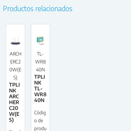
Productos relacionados
ARCH
TL-
ERC2
WR8
0W(E
40N
TPLI
S)
NK
TPLI
TL-
NK
WR8
ARC
40N
HER
C20
Códig
W(E
S)
o de
produ