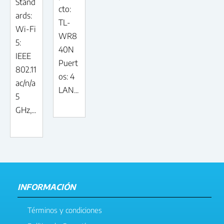
Stand
cto:
ards:
TL-
Wi-Fi
WR8
5:
40N
IEEE
Puert
802.11
os: 4
ac/n/a
LAN...
5
GHz,...
INFORMACIÓN
Términos y condiciones