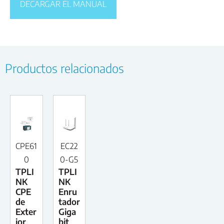
DECARGAR EL MANUAL
Productos relacionados
CPE61
EC22
0
0-G5
TPLI
TPLI
NK
NK
CPE
Enru
de
tador
Exter
Giga
ior
bit