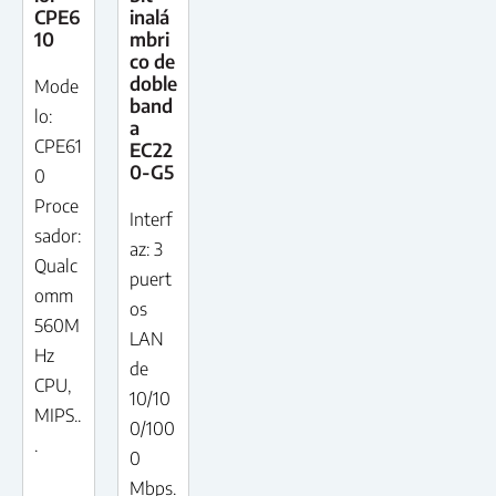
CPE6
inalá
10
mbri
co de
doble
Mode
band
lo:
a
CPE61
EC22
0-G5
0
Proce
Interf
sador:
az: 3
Qualc
puert
omm
os
560M
LAN
Hz
de
CPU,
10/10
MIPS..
0/100
.
0
Mbps.