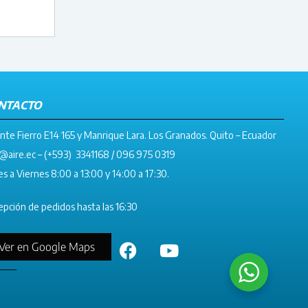
NTACTO
nte Fierro E14 165 y Manrique Lara. Los Granados. Quito – Ecuador
@aire.ec
– (+593) 3341168 / 096 975 0319
s a Viernes 8:00 a 13:00 y 14:00 a 17:30.
pción de pedidos hasta las 16:30
Ver en Google Maps