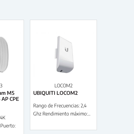
3
LOCOM2
eam M5
UBIQUITI LOCOM2
5 AP CPE
Rango de Frecuencias: 2,4
Ghz Rendimiento máximo:...
74K
 Puerto: