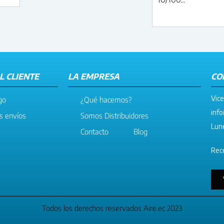
L CLIENTE
LA EMPRESA
CO
Vice
go
¿Qué hacemos?
info
os envíos
Somos Distribuidores
Lune
Contacto
Blog
Rece
Todos los derechos reservados Aire.ec 2023