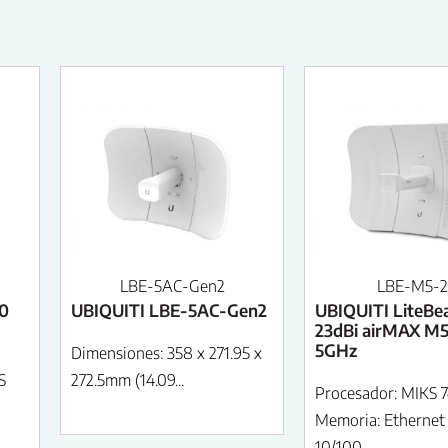
LBE-5AC-Gen2
LBE-M5-2
0
UBIQUITI LBE-5AC-Gen2
UBIQUITI LiteB
23dBi airMAX M
5GHz
Dimensiones: 358 x 271.95 x
S
272.5mm (14.09...
Procesador: MIKS 
Memoria: Ethernet
10/100...