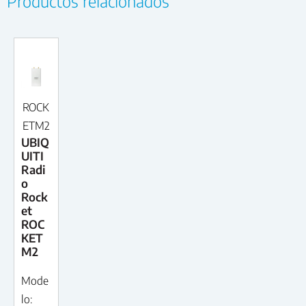
Productos relacionados
ROCK
ETM2
UBIQ
UITI
Radi
o
Rock
et
ROC
KET
M2
Mode
lo: