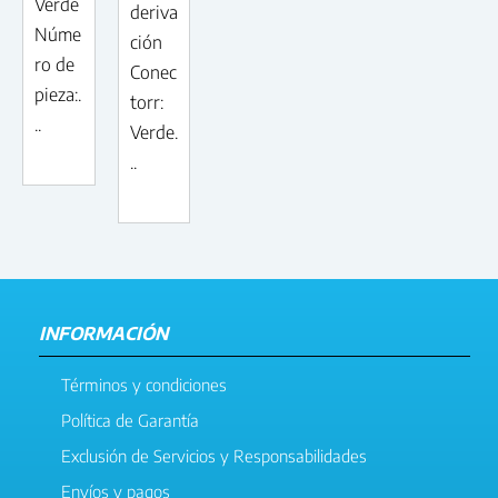
Verde
deriva
Núme
ción
ro de
Conec
pieza:.
torr:
..
Verde.
..
INFORMACIÓN
Términos y condiciones
Política de Garantía
Exclusión de Servicios y Responsabilidades
Envíos y pagos