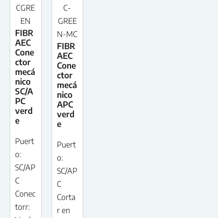
CGRE
C-
EN
GREE
FIBR
N-MC
AEC
FIBR
Cone
AEC
ctor
Cone
mecá
ctor
nico
mecá
SC/A
nico
PC
APC
verd
verd
e
e
Puert
Puert
o:
o:
SC/AP
SC/AP
C
C
Conec
Corta
torr:
r en