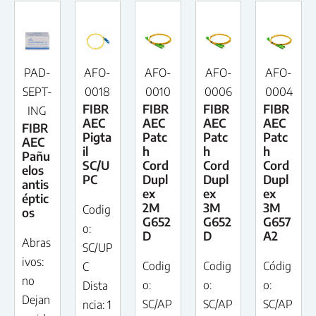
PAD-
AFO-
AFO-
AFO-
AFO-
SEPT-
0018
0010
0006
0004
FIBR
FIBR
FIBR
FIBR
ING
AEC
AEC
AEC
AEC
FIBR
Pigta
Patc
Patc
Patc
AEC
il
h
h
h
Pañu
SC/U
Cord
Cord
Cord
elos
PC
Dupl
Dupl
Dupl
antis
ex
ex
ex
éptic
2M
3M
3M
Codig
os
G652
G652
G657
o:
D
D
A2
Abras
SC/UP
ivos:
Codig
Codig
Códig
C
no
o:
o:
o:
Dista
Dejan
SC/AP
SC/AP
SC/AP
ncia: 1