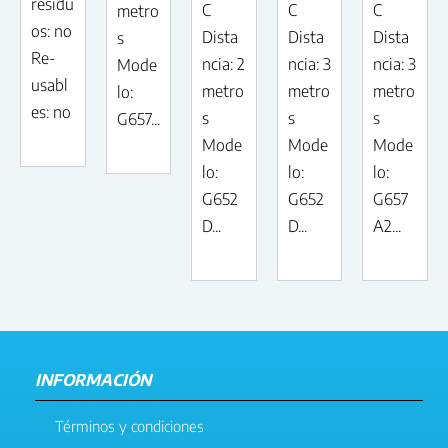
residu
C
C
C
metro
os: no
Dista
Dista
Dista
s
Re-
ncia: 2
ncia: 3
ncia: 3
Mode
usabl
metro
metro
metro
lo:
es: no
s
s
s
G657...
Mode
Mode
Mode
lo:
lo:
lo:
G652
G652
G657
D...
D...
A2...
INFORMACIÓN
Términos y condiciones