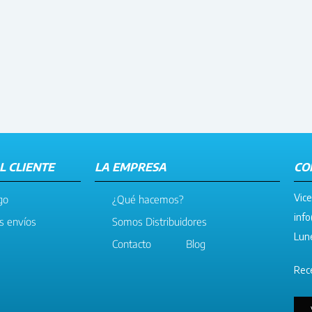
L CLIENTE
LA EMPRESA
CO
Vice
go
¿Qué hacemos?
info
os envíos
Somos Distribuidores
Lune
Contacto
Blog
Rece