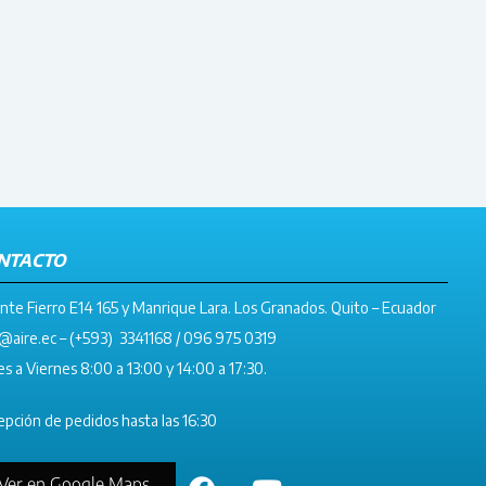
NTACTO
nte Fierro E14 165 y Manrique Lara. Los Granados. Quito – Ecuador
@aire.ec
– (+593) 3341168 / 096 975 0319
s a Viernes 8:00 a 13:00 y 14:00 a 17:30.
pción de pedidos hasta las 16:30
Ver en Google Maps