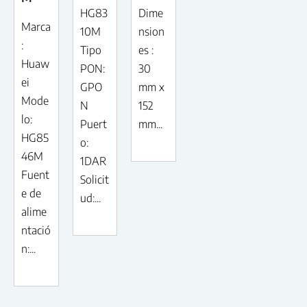
HG83
Dime
Marca
10M
nsion
:
Tipo
es :
Huaw
PON:
30
ei
GPO
mm x
Mode
N
152
lo:
Puert
mm...
HG85
o:
46M
1DAR
Fuent
Solicit
e de
ud:...
alime
ntació
n:...