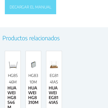
DECARGAR EL MANUAL
Productos relacionados
HG85
HG83
EG81
46M
10M
41A5
HUA
HUA
HUA
WEI
WEI
WEI
HG8
HG8
EG81
546
310M
41A5
M