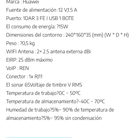
Marca : Huawei
Fuente de alimentación :12 V,1.5 A
Puerto: 1DAR 3 FE I USB 1 BOTE
El consumo de energía: ?15W
Dimensiones del contorno : 240*160*35 (mm) (W * D * H)
Peso : ?0,5 kg
WIFI Antena : 2× 2.5 antena externa dBi
EIRP: 25 dBm máximo
VoIP : REN
Conector : 1x RJ11
El sonar 65Voltaje de timbre V RMS
Temperatura de trabajo?0C ~ 50ºC
Temperatura de almacenamiento?-40C ~ 70ºC
Humedad de trabajo?5%~ 90% de temperatura de
almacenamiento?5%~ 95% sin condensación