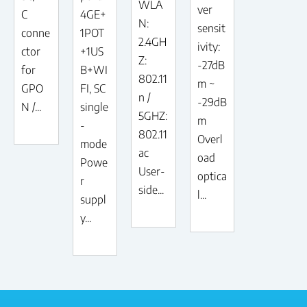
WLA
ver
C
4GE+
N:
sensit
conne
1POT
2.4GH
ivity:
ctor
+1US
Z:
-27dB
for
B+WI
802.11
m ~
GPO
FI, SC
n /
-29dB
N /...
single
5GHZ:
m
-
802.11
Overl
mode
ac
oad
Powe
User-
optica
r
side...
l...
suppl
y...