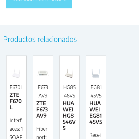
Productos relacionados
F670L
F673
HG85
EG81
ZTE
AV9
46V5
45V5
F670
ZTE
HUA
HUA
L
F673
WEI
WEI
AV9
HG8
EG81
Interf
546V
45V5
5
aces: 1
Fiber
Recei
SC/AP
port: