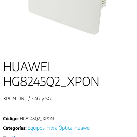
HUAWEI
HG8245Q2_XPON
XPON ONT / 2.4G y 5G
Código:
HG8245Q2_XPON
Equipos
Fibra Óptica
Huawei
Categorías:
,
,