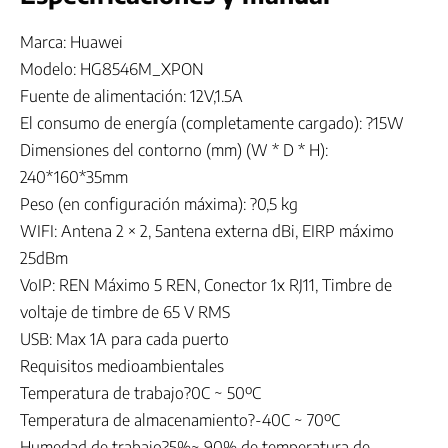
Marca: Huawei
Modelo: HG8546M_XPON
Fuente de alimentación: 12V,1.5A
El consumo de energía (completamente cargado): ?15W
Dimensiones del contorno (mm) (W * D * H):
240*160*35mm
Peso (en configuración máxima): ?0,5 kg
WIFI: Antena 2 × 2, 5antena externa dBi, EIRP máximo
25dBm
VoIP: REN Máximo 5 REN, Conector 1x RJ11, Timbre de
voltaje de timbre de 65 V RMS
USB: Max 1A para cada puerto
Requisitos medioambientales
Temperatura de trabajo?0C ~ 50ºC
Temperatura de almacenamiento?-40C ~ 70ºC
Humedad de trabajo?5%~ 90% de temperatura de