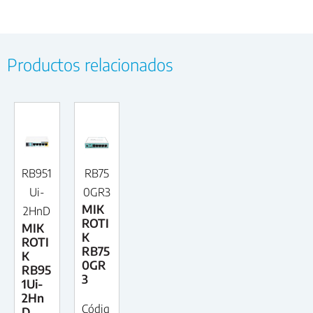
Productos relacionados
RB951
RB75
Ui-
0GR3
MIK
2HnD
ROTI
MIK
K
ROTI
RB75
K
0GR
RB95
3
1Ui-
2Hn
Códig
D