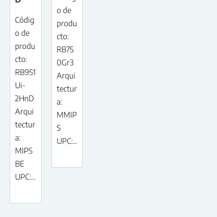
o de
Códig
produ
o de
cto:
produ
RB75
cto:
0Gr3
RB951
Arqui
Ui-
tectur
2HnD
a:
Arqui
MMIP
tectur
S
a:
UPC:...
MIPS
BE
UPC:...