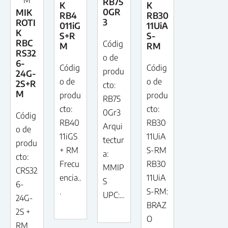
M
RB75
K
K
0GR
MIK
RB4
RB30
3
ROTI
011iG
11UiA
K
S+R
S-
RBC
Códig
M
RM
RS32
o de
6-
Códig
Códig
produ
24G-
o de
o de
2S+R
cto:
M
produ
produ
RB75
cto:
cto:
0Gr3
Códig
RB40
RB30
Arqui
o de
11iGS
11UiA
tectur
produ
+ RM
S-RM
a:
cto:
Frecu
RB30
MMIP
CRS32
encia..
11UiA
S
6-
.
S-RM:
UPC:...
24G-
BRAZ
2S +
O
RM