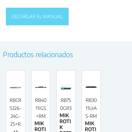
DECARGAR EL MANUAL
Productos relacionados
RBCR
RB40
RB75
RB30
S326-
11iGS
0GR3
11UiA
MIK
24G-
+RM
S-RM
ROTI
MIK
MIK
2S+R
K
ROTI
ROTI