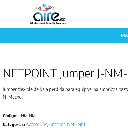
MA
NETPOINT Jumper J-NM
Jumper flexible de baja pérdida para equipos inalámbricos ha
N-Macho.
Código:
J-NM-NM
Accesorios
Antenas
NetPoint
Categorías:
,
,