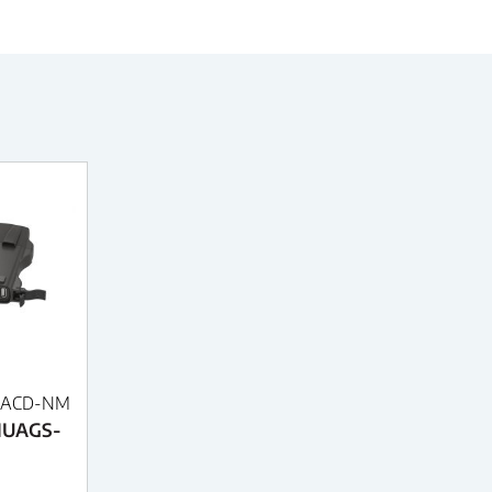
PACD-NM
1UAGS-