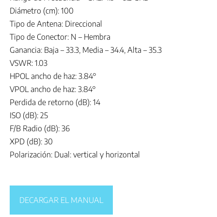
Diámetro (cm): 100
Tipo de Antena: Direccional
Tipo de Conector: N – Hembra
Ganancia: Baja – 33.3, Media – 34.4, Alta – 35.3
VSWR: 1.03
HPOL ancho de haz: 3.84°
VPOL ancho de haz: 3.84°
Perdida de retorno (dB): 14
ISO (dB): 25
F/B Radio (dB): 36
XPD (dB): 30
Polarización: Dual: vertical y horizontal
DECARGAR EL MANUAL