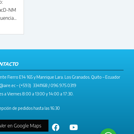
o:
acD-NM
encia...
NTACTO
nte Fierro E14 165 y Manrique Lara. Los Granados. Quito – Ecuador
@aire.ec
– (+593) 3341168 / 096 975 0319
s a Viernes 8:00 a 13:00 y 14:00 a 17:30.
pción de pedidos hasta las 16:30
Ver en Google Maps