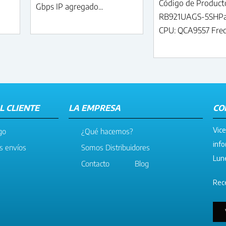
Código de Product
Gbps IP agregado...
RB921UAGS-5SHP
CPU: QCA9557 Frecu
L CLIENTE
LA EMPRESA
CO
Vice
go
¿Qué hacemos?
info
os envíos
Somos Distribuidores
Lune
Contacto
Blog
Rece