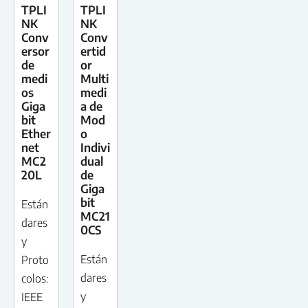
TPLI
TPLI
NK
NK
Conv
Conv
ersor
ertid
de
or
medi
Multi
os
medi
Giga
a de
bit
Mod
Ether
o
net
Indivi
MC2
dual
20L
de
Giga
bit
Están
MC21
dares
0CS
y
Están
Proto
dares
colos:
y
IEEE