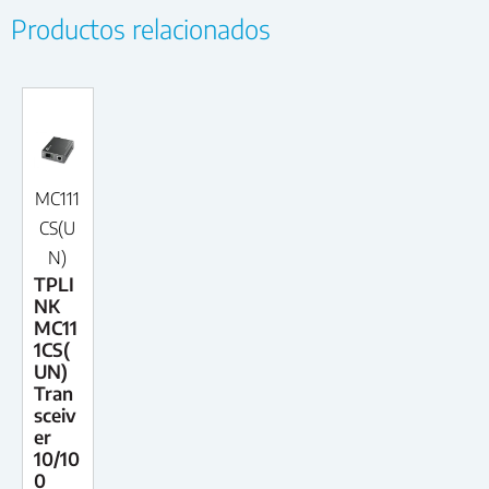
Productos relacionados
MC111
CS(U
N)
TPLI
NK
MC11
1CS(
UN)
Tran
sceiv
er
10/10
0