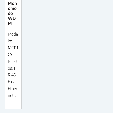
Mon
omo
do
WD
M
Mode
lo:
MC111
CS
Puert
os: 1
Rj45
Fast
Ether
net...