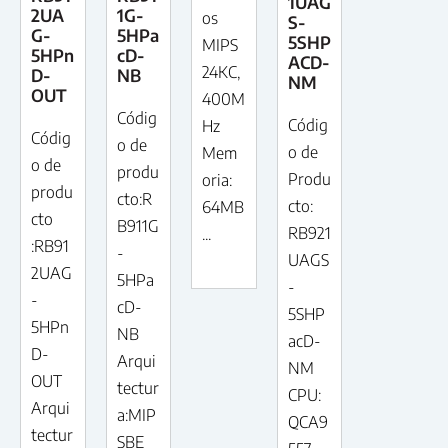
1UAG
2UA
1G-
os
S-
G-
5HPa
5SHP
MIPS
5HPn
cD-
ACD-
24KC,
D-
NB
NM
OUT
400M
Códig
Códig
Hz
Códig
o de
o de
Mem
o de
produ
Produ
oria:
produ
cto:R
cto:
64MB
cto
B911G
RB921
...
:RB91
-
UAGS
2UAG
5HPa
-
-
cD-
5SHP
5HPn
NB
acD-
D-
Arqui
NM
OUT
tectur
CPU:
Arqui
a:MIP
QCA9
tectur
SBE