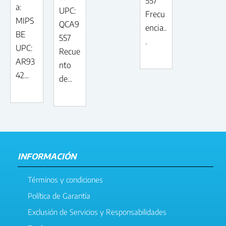
557
a:
UPC:
Frecu
MIPS
QCA9
encia..
BE
557
.
UPC:
Recue
AR93
nto
42...
de...
INFORMACIÓN
Términos y condiciones
Política de Garantía
Exclusión de Servicios y Responsabilidades