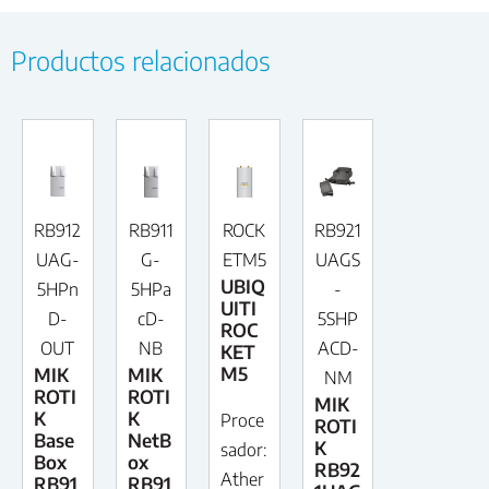
Productos relacionados
RB912
RB911
ROCK
RB921
UAG-
G-
ETM5
UAGS
UBIQ
5HPn
5HPa
-
UITI
D-
cD-
5SHP
ROC
OUT
NB
ACD-
KET
M5
MIK
MIK
NM
ROTI
ROTI
MIK
K
K
Proce
ROTI
Base
NetB
K
sador:
Box
ox
RB92
Ather
RB91
RB91