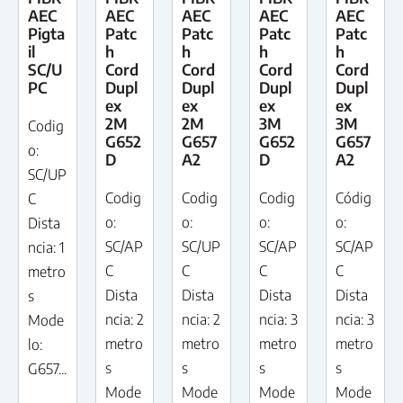
AEC
AEC
AEC
AEC
AEC
Pigta
Patc
Patc
Patc
Patc
il
h
h
h
h
SC/U
Cord
Cord
Cord
Cord
PC
Dupl
Dupl
Dupl
Dupl
ex
ex
ex
ex
2M
2M
3M
3M
Codig
G652
G657
G652
G657
o:
D
A2
D
A2
SC/UP
Codig
Codig
Codig
Códig
C
o:
o:
o:
o:
Dista
SC/AP
SC/UP
SC/AP
SC/AP
ncia: 1
C
C
C
C
metro
Dista
Dista
Dista
Dista
s
ncia: 2
ncia: 2
ncia: 3
ncia: 3
Mode
metro
metro
metro
metro
lo:
s
s
s
s
G657...
Mode
Mode
Mode
Mode