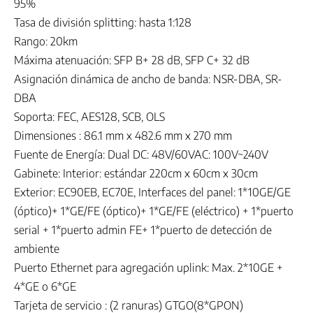
95%
Tasa de división splitting: hasta 1:128
Rango: 20km
Máxima atenuación: SFP B+ 28 dB, SFP C+ 32 dB
Asignación dinámica de ancho de banda: NSR-DBA, SR-
DBA
Soporta: FEC, AES128, SCB, OLS
Dimensiones : 86.1 mm x 482.6 mm x 270 mm
Fuente de Energía: Dual DC: 48V/60VAC: 100V~240V
Gabinete: Interior: estándar 220cm x 60cm x 30cm
Exterior: EC90EB, EC70E, Interfaces del panel: 1*10GE/GE
(óptico)+ 1*GE/FE (óptico)+ 1*GE/FE (eléctrico) + 1*puerto
serial + 1*puerto admin FE+ 1*puerto de detección de
ambiente
Puerto Ethernet para agregación uplink: Max. 2*10GE +
4*GE o 6*GE
Tarjeta de servicio : (2 ranuras) GTGO(8*GPON)