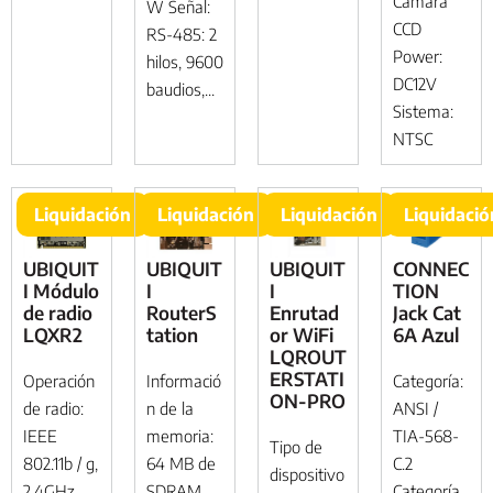
Cámara
W Señal:
CCD
RS-485: 2
Power:
hilos, 9600
DC12V
baudios,...
Sistema:
NTSC
Liquidación
Liquidación
Liquidación
Liquidació
UBIQUIT
UBIQUIT
UBIQUIT
CONNEC
I Módulo
I
I
TION
de radio
RouterS
Enrutad
Jack Cat
LQXR2
tation
or WiFi
6A Azul
LQROUT
ERSTATI
Operación
Informació
Categoría:
ON-PRO
de radio:
n de la
ANSI /
IEEE
memoria:
TIA-568-
Tipo de
802.11b / g,
64 MB de
C.2
dispositivo
2.4GHz
SDRAM,
Categoría