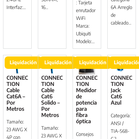
: Tarjeta
Interfaz:...
16...
6A Arreglo
enrutador
de
WiFi
cableado...
Marca:
Ubiquiti
Modelo:...
Liquidación
Liquidación
Liquidación
Liquidació
CONNEC
CONNEC
CONNEC
CONNEC
TION
TION
TION
TION
Cable
Cable
Medidor
Jack
Cat6A –
Cat6
de
Cat6
Por
Solido –
potencia
Azul
Metros
Por
para
Metros
fibra
Categoría:
óptica
Tamaño:
ANSI /
Tamaño:
23 AWG X
TIA-568-
Consejos
23 AWG X
4P con
C.2