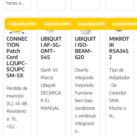
horas a...
Liquidación
Liquidación
Liquidación
Liquidació
CONNEC
UBIQUIT
UBIQUIT
MIKROT
TION
I AF-5G-
I ISO-
IK
Patch
OMT-
BEAM-
RSA345
Cord
S45
620
2
LC/UPC-
SC/UPC
Slant: 45
Diseño
Tipo de
SM-SX
Marca:
integrado
Adaptador
Ubiquiti.
mejorado
: De
Pérdida de
DECARGA
Funciona
Conector
inserción
R EL
bien bajo
SMA
(IL): 45 dB
MANUAL
condicione
Macho a
Resistenci
s ventosas
N...
a: ?IL
Integració
<0,2...
n...