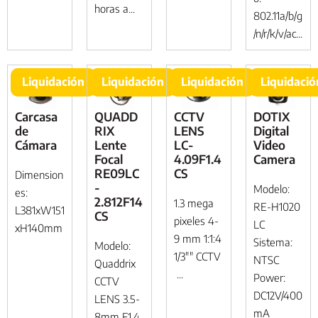
horas a...
802.11a/b/g
/n/r/k/v/ac...
Liquidación
Liquidación
Liquidación
Liquidació
Carcasa
QUADD
CCTV
DOTIX
de
RIX
LENS
Digital
Cámara
Lente
LC-
Video
Focal
4.09F1.4
Camera
RE09LC
CS
Dimension
-
Modelo:
es:
2.812F14
1.3 mega
RE-H1020
L381xW151
CS
pixeles 4-
LC
xH140mm
9 mm 1:1:4
Sistema:
Modelo:
1/3"" CCTV
NTSC
Quaddrix
...
Power:
CCTV
DC12V/400
LENS 3.5-
mA
8mm F1.4