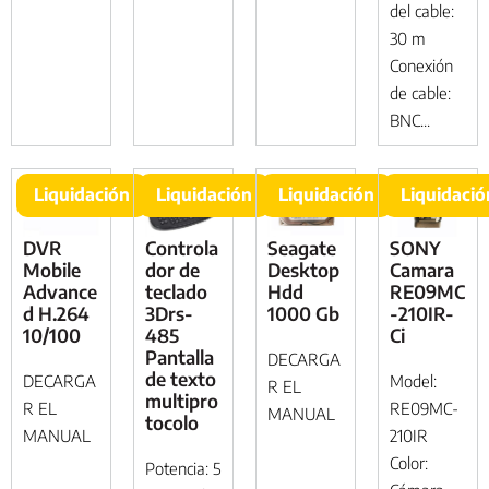
del cable:
30 m
Conexión
de cable:
BNC...
Liquidación
Liquidación
Liquidación
Liquidació
DVR
Controla
Seagate
SONY
Mobile
dor de
Desktop
Camara
Advance
teclado
Hdd
RE09MC
d H.264
3Drs-
1000 Gb
-210IR-
10/100
485
Ci
Pantalla
DECARGA
de texto
DECARGA
Model:
R EL
multipro
R EL
RE09MC-
MANUAL
tocolo
MANUAL
210IR
Color:
Potencia: 5