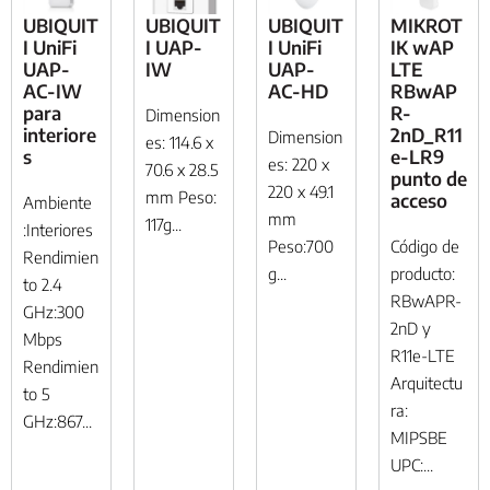
UBIQUIT
UBIQUIT
UBIQUIT
MIKROT
I UniFi
I UAP-
I UniFi
IK wAP
UAP-
IW
UAP-
LTE
AC-IW
AC-HD
RBwAP
para
R-
Dimension
interiore
2nD_R11
Dimension
es: 114.6 x
s
e-LR9
es: 220 x
70.6 x 28.5
punto de
220 x 49.1
mm Peso:
acceso
Ambiente
mm
117g...
:Interiores
Peso:700
Código de
Rendimien
g...
producto:
to 2.4
RBwAPR-
GHz:300
2nD y
Mbps
R11e-LTE
Rendimien
Arquitectu
to 5
ra:
GHz:867...
MIPSBE
UPC:...