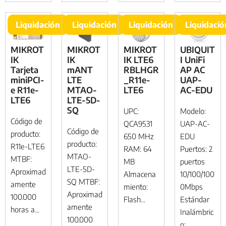
Liquidación
Liquidación
Liquidación
Liquidació
MIKROT
MIKROT
MIKROT
UBIQUIT
IK
IK
IK LTE6
I UniFi
Tarjeta
mANT
RBLHGR
AP AC
miniPCI-
LTE
_R11e-
UAP-
e R11e-
MTAO-
LTE6
AC-EDU
LTE6
LTE-5D-
SQ
UPC:
Modelo:
Código de
QCA9531
UAP-AC-
Código de
producto:
650 MHz
EDU
producto:
R11e-LTE6
RAM: 64
Puertos: 2
MTAO-
MTBF:
MB
puertos
LTE-5D-
Aproximad
Almacena
10/100/100
SQ MTBF:
amente
miento:
0Mbps
Aproximad
100.000
Flash...
Estándar
amente
horas a...
Inalámbric
100.000
o: