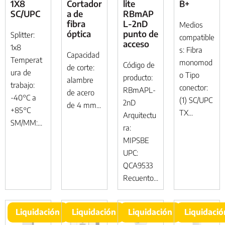
1X8
Cortador
lite
B+
SC/UPC
a de
RBmAP
fibra
L-2nD
Medios
óptica
punto de
Splitter:
compatible
acceso
1x8
s: Fibra
Capacidad
Temperat
monomod
Código de
de corte:
ura de
o Tipo
producto:
alambre
trabajo:
conector:
RBmAPL-
de acero
-40°C a
(1) SC/UPC
2nD
de 4 mm...
+85°C
TX...
Arquitectu
SM/MM:...
ra:
MIPSBE
UPC:
QCA9533
Recuento...
Liquidación
Liquidación
Liquidación
Liquidació