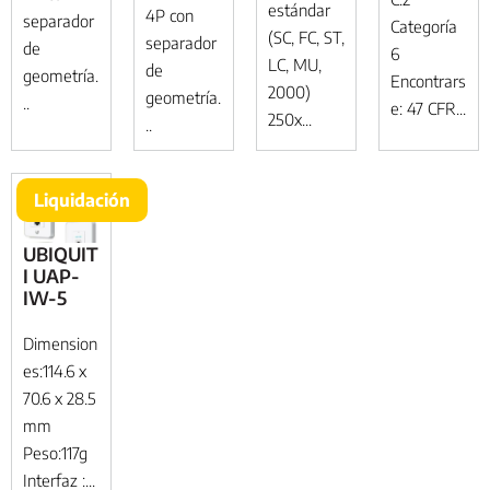
estándar
4P con
separador
Categoría
(SC, FC, ST,
separador
de
6
LC, MU,
de
geometría.
Encontrars
2000)
geometría.
..
e: 47 CFR...
250x...
..
Liquidación
UBIQUIT
I UAP-
IW-5
Dimension
es:114.6 x
70.6 x 28.5
mm
Peso:117g
Interfaz :...