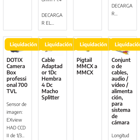
DECARGA
R...
DECARGA
R EL...
Liquidación
Liquidación
Liquidación
Liquidació
DOTIX
Cable
Pigtail
Conjunt
Camera
Adaptad
MMCX a
o de
Box
or 1Dc
MMCX
cables,
professi
Hembra
audio /
onal 700
4 Dc
vídeo /
TVL
Macho
alimenta
Splitter
ción,
para
Sensor de
sistema
imagen:
de
EXview
cámara
HAD CCD
II de 1/3...
Longitud