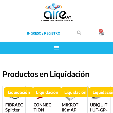
0
INGRESO / REGISTRO
Productos en Liquidación
Liquidación
Liquidación
Liquidación
Liquidació
FIBRAEC
CONNEC
MIKROT
UBIQUIT
Splitter
TION
IK mAP
I UF-GP-