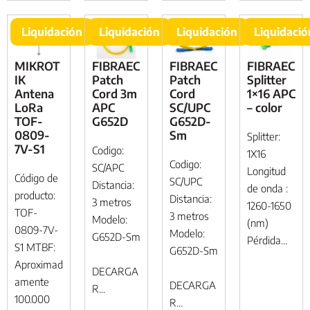
Liquidación
Liquidación
Liquidación
Liquidació
MIKROT
FIBRAEC
FIBRAEC
FIBRAEC
IK
Patch
Patch
Splitter
Antena
Cord 3m
Cord
1×16 APC
LoRa
APC
SC/UPC
– color
TOF-
G652D
G652D-
0809-
Sm
Splitter:
7V-S1
Codigo:
1X16
Codigo:
SC/APC
Longitud
Código de
SC/UPC
Distancia:
de onda :
producto:
Distancia:
3 metros
1260-1650
TOF-
3 metros
Modelo:
(nm)
0809-7V-
Modelo:
G652D-Sm
Pérdida...
S1 MTBF:
G652D-Sm
Aproximad
DECARGA
amente
DECARGA
R...
100.000
R...