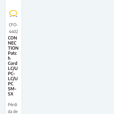
CFO-
4402
CON
NEC
TION
Patc
h
Cord
LC/U
PC-
LC/U
PC
SM-
SX
Pérdi
da de