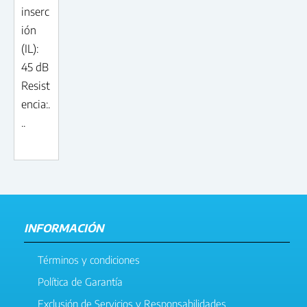
inserc
ión
(IL):
45 dB
Resist
encia:.
..
INFORMACIÓN
Términos y condiciones
Política de Garantía
Exclusión de Servicios y Responsabilidades