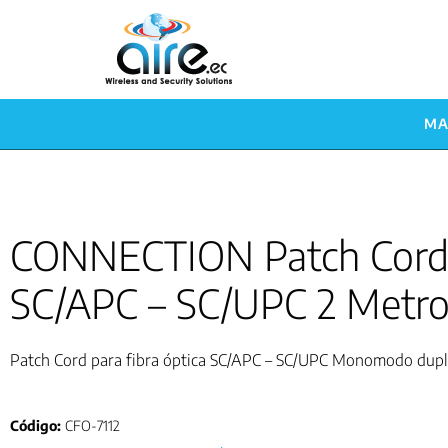
MA
CONNECTION Patch Cor
SC/APC – SC/UPC 2 Metr
Patch Cord para fibra óptica SC/APC – SC/UPC Monomodo dupl
Código:
CFO-7112