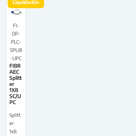
Liquidación
FI-
OP-
PLC-
SPLI8
-UPC
FIBR
AEC
Splitt
er
1X8
SC/U
PC
Splitt
er:
1x8