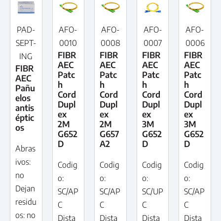
PAD-
AFO-
AFO-
AFO-
AFO-
SEPT-
0010
0008
0007
0006
FIBR
FIBR
FIBR
FIBR
ING
AEC
AEC
AEC
AEC
FIBR
Patc
Patc
Patc
Patc
AEC
h
h
h
h
Pañu
Cord
Cord
Cord
Cord
elos
Dupl
Dupl
Dupl
Dupl
antis
ex
ex
ex
ex
éptic
2M
2M
3M
3M
os
G652
G657
G652
G652
D
A2
D
D
Abras
ivos:
Codig
Codig
Codig
Codig
no
o:
o:
o:
o:
Dejan
SC/AP
SC/AP
SC/UP
SC/AP
residu
C
C
C
C
os: no
Dista
Dista
Dista
Dista