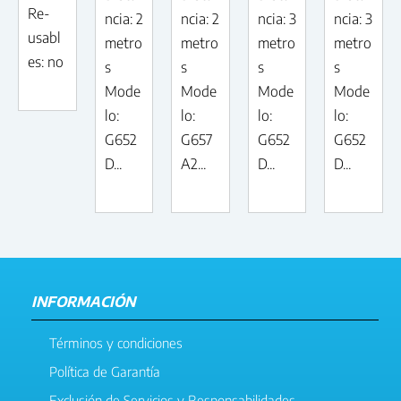
Re-
ncia: 2
ncia: 2
ncia: 3
ncia: 3
usabl
metro
metro
metro
metro
es: no
s
s
s
s
Mode
Mode
Mode
Mode
lo:
lo:
lo:
lo:
G652
G657
G652
G652
D...
A2...
D...
D...
INFORMACIÓN
Términos y condiciones
Política de Garantía
Exclusión de Servicios y Responsabilidades