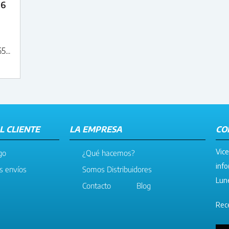
16
...
L CLIENTE
LA EMPRESA
CO
Vice
go
¿Qué hacemos?
info
os envíos
Somos Distribuidores
Lune
Contacto
Blog
Rece