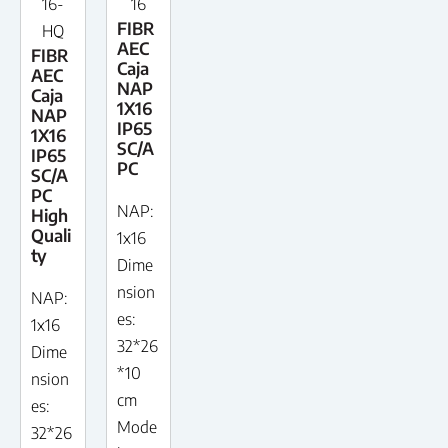
16-
16
FIBR
HQ
AEC
FIBR
Caja
AEC
NAP
Caja
1X16
NAP
IP65
1X16
SC/A
IP65
PC
SC/A
PC
NAP:
High
Quali
1x16
ty
Dime
nsion
NAP:
es:
1x16
32*26
Dime
*10
nsion
cm
es:
Mode
32*26